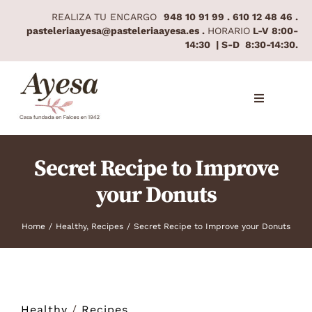
Skip
REALIZA TU ENCARGO
948 10 91 99 . 610 12 48 46 .
to
pasteleriaayesa@pasteleriaayesa.es .
HORARIO
L-V 8:00-
14:30 | S-D 8:30-14:30.
content
Toggle
Navigation
INICIO
Secret Recipe to Improve
your Donuts
QUIÉNES SOMOS
ESPECIALIDADES
Home
/
Healthy
,
Recipes
/
Secret Recipe to Improve your Donuts
CONTACTO
CÓMO LLEGAR
Healthy
/
Recipes