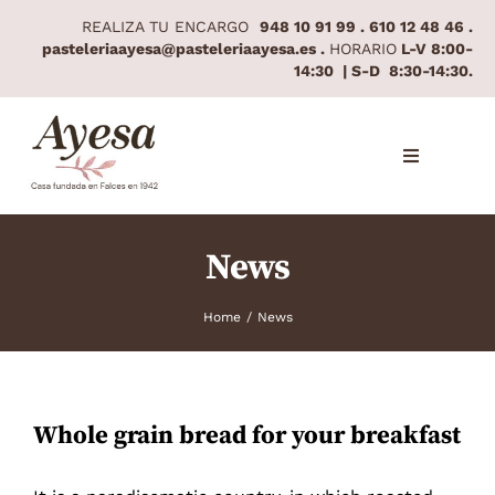
Skip
REALIZA TU ENCARGO
948 10 91 99 . 610 12 48 46 .
to
pasteleriaayesa@pasteleriaayesa.es .
HORARIO
L-V 8:00-
14:30 | S-D 8:30-14:30.
content
Toggle
Navigation
INICIO
News
QUIÉNES SOMOS
Home
/
News
ESPECIALIDADES
CONTACTO
Whole grain bread for your breakfast
CÓMO LLEGAR