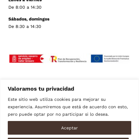
De 8:00 a 14:30
Sábados, domingos
De 8:30 a 14:30
Esta empresa ha recibido una ayuda para la transformación productiva de
Valoramos tu privacidad
personas autónomas y microempresas hacia la economía verde y digital
(MRR) financiado por la Unión Europea – Next Generation EU con la
Este sitio web utiliza cookies para mejorar su
colaboración del SNE-NL y dentro del Plan de Recuperación, Transformación y
Resiliencia del Gobierno de España año 2022.
experiencia. Asumiremos que está de acuerdo con esto,
pero puede optar por no participar si lo desea.
© Copyright 2026 | AYESA ARMENDARIZ, JAVIER Y GARCIARENA
Aceptar
MARTINEZ, MARÍA TERESA |
Política de privacidad
|
Política de